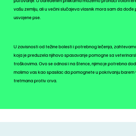
putovanje. U određenim prilikama možemo pronaći volontere 
vašu zemlju, ali u većini slučajeva vlasnik mora sam da dođe 
usvojene pse.
U zavisnosti od težine bolesti i potrebnog lečenja, zahteva
koja je preduzela njihovo spasavanje pomogne sa veterinar
troškovima. Ovo se odnosi i na štence, njima je potrebna do
molimo vas kao spasilac da pomognete u pokrivanju barem 
tretmana protiv crva.