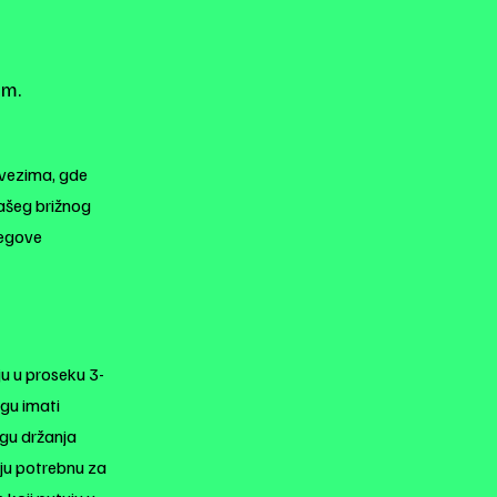
om.
avezima, gde
našeg brižnog
jegove
u u proseku 3-
gu imati
ugu držanja
iju potrebnu za