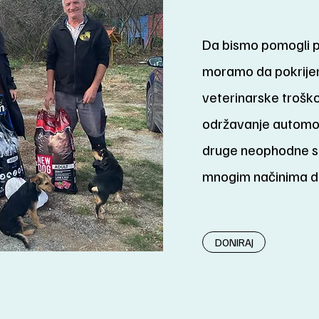
Da bismo pomogli p
moramo da pokrije
veterinarske troško
održavanje automobil
druge neophodne st
mnogim načinima da
DONIRAJ