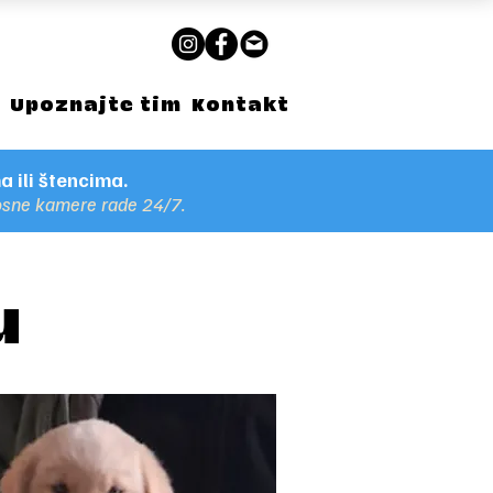
a
Upoznajte tim
Kontakt
 ili štencima.
nosne kamere rade 24/7.
u