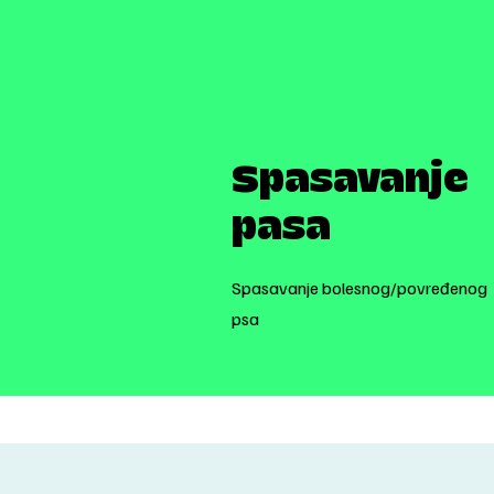
Spasavanje
pasa
Spasavanje bolesnog/povređenog
psa