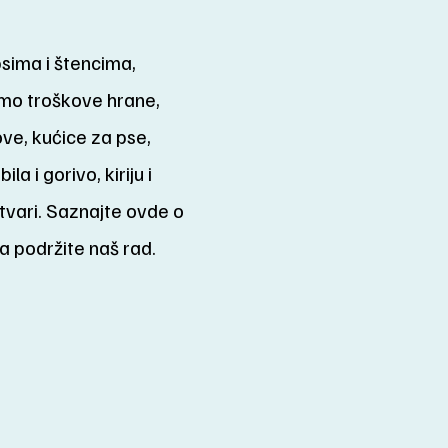
sima i štencima,
mo troškove hrane,
ve, kućice za pse,
a i gorivo, kiriju i
vari. Saznajte ovde o
 podržite naš rad.