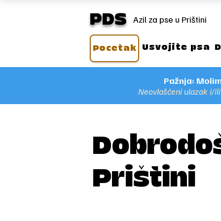
PDS
Azil za pse u Prištini
Usvojite psa
D
Pocetak
Pažnja: Molim
Neovlašćeni ulazak i/i
Dobrodošl
Prištini