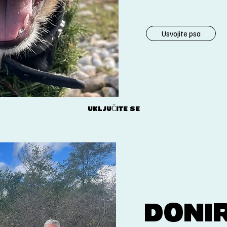
Usvojite psa
UKLJUČITE SE
DONI