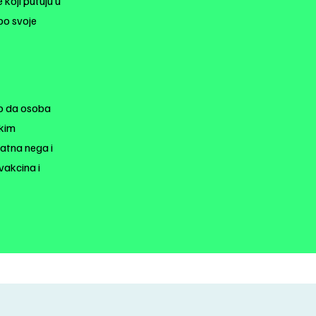
koji putuju u
po svoje
mo da osoba
skim
datna nega i
vakcina i