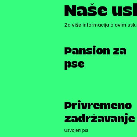
Naše us
Za više informacija o ovim usl
Pansion za
pse
Privremeno
zadržavanje
Usvojeni psi