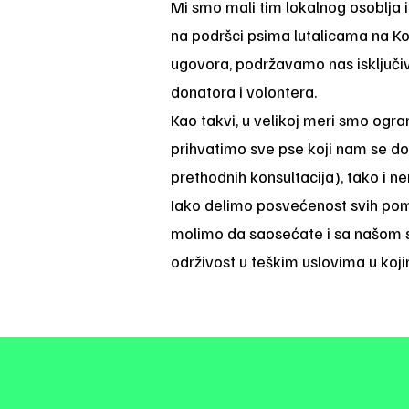
Mi smo mali tim lokalnog osoblja 
na podršci psima lutalicama na Ko
ugovora, podržavamo nas isključivo
donatora i volontera.
Kao takvi, u velikoj meri smo ogr
prihvatimo sve pse koji nam se d
prethodnih konsultacija), tako i 
Iako delimo posvećenost svih pom
molimo da saosećate i sa našom s
održivost u teškim uslovima u koj