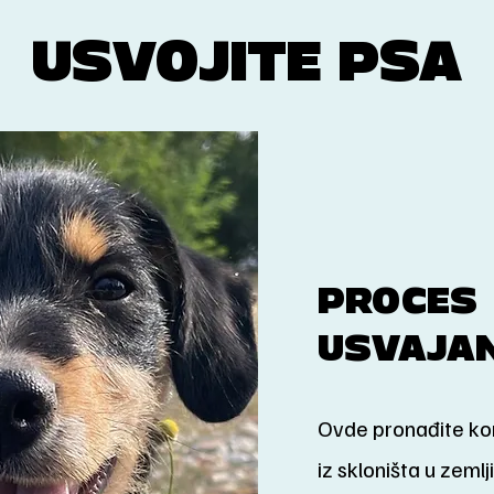
USVOJITE PSA
PROCES
USVAJA
Ovde pronađite ko
iz skloništa u zemlji