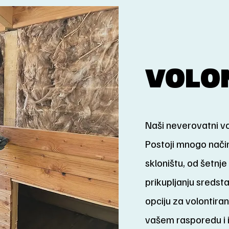
VOLO
Naši neverovatni vo
Postoji mnogo način
skloništu, od šetnj
prikupljanju sredst
opciju za volontira
vašem rasporedu i 