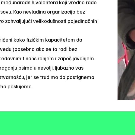
i međunarodnih volontera koji vredno rade
sovu. Kao nevladina organizacija bez
 zahvaljujući velikodušnosti pojedinačnih
aničeni kako fizičkim kapacitetom da
ovedu (posebno ako se to radi bez
neredovnim finansiranjem i zapošljavanjem.
aganju psima u nevolji, ljubazno vas
tvarnošću, jer se trudimo da postignemo
ima poslujemo.