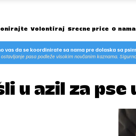
onirajte
Volontiraj
Srecne price
O nam
o vas da se koordinirate sa nama pre dolaska sa psima
li ostavljanje pasa podleže visokim novčanim kaznama. Sigur
i u azil za pse 