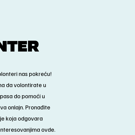
NTER
lonteri nas pokreću!
a da volontirate u
e pasa do pomoći u
ava onlajn. Pronađite
nje koja odgovara
interesovanjima ovde.