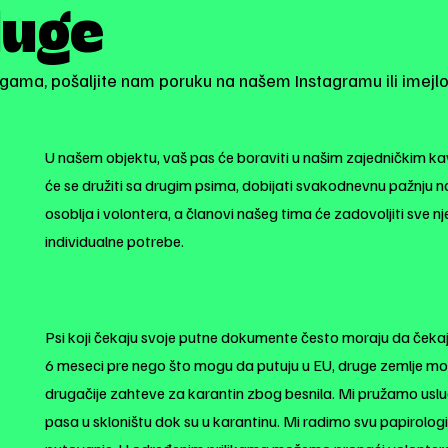
luge
ugama, pošaljite nam poruku na našem Instagramu ili imejl
U našem objektu, vaš pas će boraviti u našim zajedničkim k
će se družiti sa drugim psima, dobijati svakodnevnu pažnju 
osoblja i volontera, a članovi našeg tima će zadovoljiti sve n
individualne potrebe.
Psi koji čekaju svoje putne dokumente često moraju da čekaj
6 meseci pre nego što mogu da putuju u EU, druge zemlje mo
drugačije zahteve za karantin zbog besnila. Mi pružamo usl
pasa u skloništu dok su u karantinu. Mi radimo svu papirolog