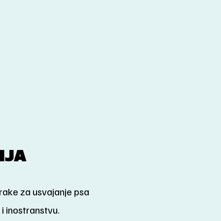
NJA
rake za usvajanje psa
 i inostranstvu.